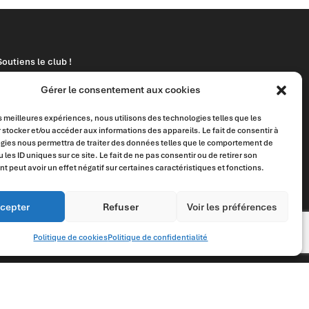
Soutiens le club !
Suis-nous sur Facebook
Gérer le consentement aux cookies
Suis-nous sur Instagram
es meilleures expériences, nous utilisons des technologies telles que les
 stocker et/ou accéder aux informations des appareils. Le fait de consentir à
Donne ton avis sur Google
gies nous permettra de traiter des données telles que le comportement de
 les ID uniques sur ce site. Le fait de ne pas consentir ou de retirer son
 peut avoir un effet négatif sur certaines caractéristiques et fonctions.
cepter
Refuser
Voir les préférences
Politique de cookies
Politique de confidentialité