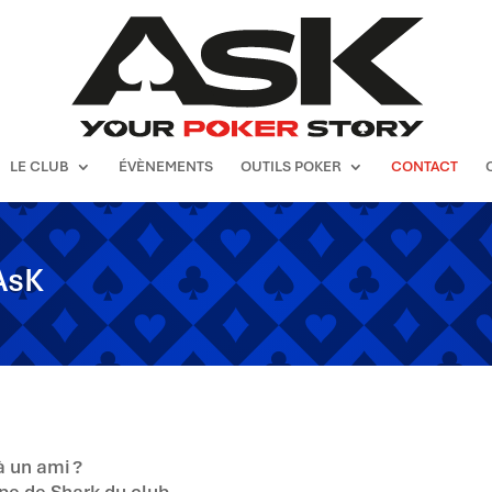
LE CLUB
ÉVÈNEMENTS
OUTILS POKER
CONTACT
AsK
à un ami ?
pe de Shark du club .